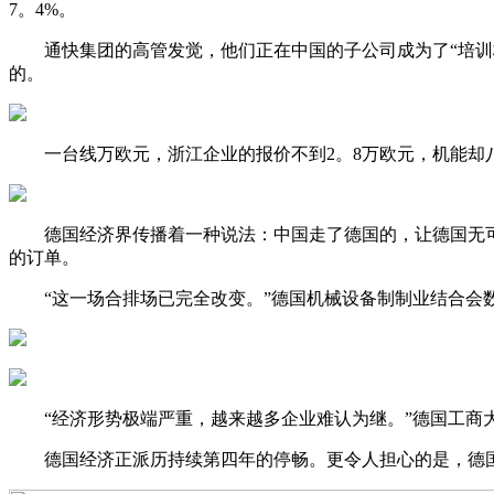
7。4%。
通快集团的高管发觉，他们正在中国的子公司成为了“培训核
的。
一台线万欧元，浙江企业的报价不到2。8万欧元，机能却八
德国经济界传播着一种说法：中国走了德国的，让德国无可
的订单。
“这一场合排场已完全改变。”德国机械设备制制业结合会数
“经济形势极端严重，越来越多企业难认为继。”德国工商大
德国经济正派历持续第四年的停畅。更令人担心的是，德国工