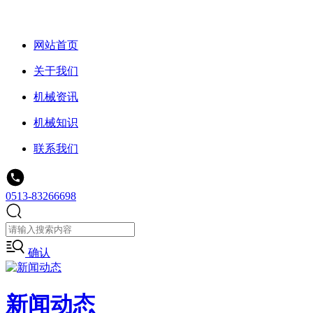
网站首页
关于我们
机械资讯
机械知识
联系我们
0513-83266698
确认
新闻动态