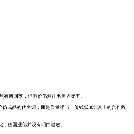
然有所回落，但电价仍然排名世界第五。
价仿成品的代名词，而是质量相当、价钱低30%以上的合作敌
此，德国业部并没有明白谜底。