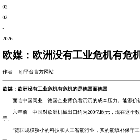
02
02
-
2026
欧媒：欧洲没有工业危机有危
作者： bjl平台官方网站
欧媒：欧洲没有工业危机有危机的是德国而德国
面临中国同业，德国企业背负着沉沉的成本压力。能源价钱是
六年前，中国对欧洲机械出口约为200亿欧元，现在这个数字
手。
“德国规模狭小的科技和人工智能行业，实的能填补保守工业