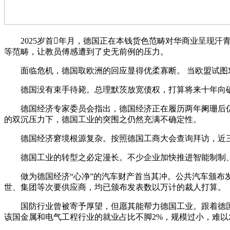
2025岁首年月，德国正在本钱货色范畴对华商业呈现汗青
等范畴，让教员傅感遭到了史无前例的压力。
面临危机，德国取欧洲的回应显得优柔寡断。 当欧盟试图
德国没有束手待毙。总理默茨放宽债权，打算将来十年向破败
德国经济专家委员会指出，德国经济正在履历两年阑珊后仍然
的双沉压力下，德国工业的突围之仍然充满不确定性。
德国经济窘境根源复杂。按照德国工商大会查询拜访，近三成
德国工业的转型之必定漫长。不少企业加快推进智能制制、
做为德国经济“心净”的汽车财产首当其冲。公共汽车颁布发表
世、集团等次要供应商，均已颁布发表数以万计的裁人打算。
国防行业曾被寄予厚望，但愿其能帮力德国工业。跟着德国及
该国金属和电气工程行业的就业占比不脚2%，规模过小，难以发