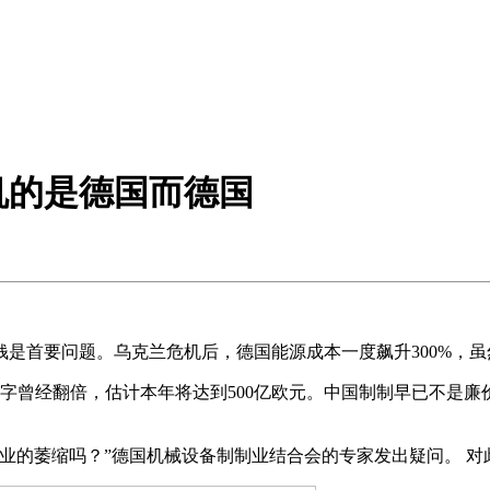
机的是德国而德国
首要问题。乌克兰危机后，德国能源成本一度飙升300%，虽
曾经翻倍，估计本年将达到500亿欧元。中国制制早已不是廉
的萎缩吗？”德国机械设备制制业结合会的专家发出疑问。 对