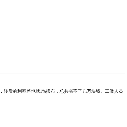
，转后的利率差也就1%摆布，总共省不了几万块钱。工做人员