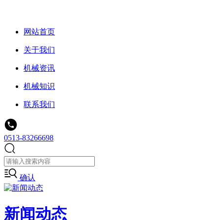
网站首页
关于我们
机械资讯
机械知识
联系我们
0513-83266698
确认
新闻动态