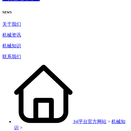
NEWS
关于我们
机械资讯
机械知识
联系我们
bjl平台官方网站
>
机械知
识
>