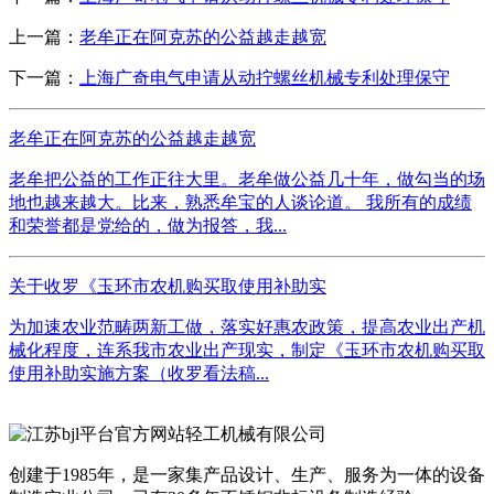
上一篇：
老牟正在阿克苏的公益越走越宽
下一篇：
上海广奇电气申请从动拧螺丝机械专利处理保守
老牟正在阿克苏的公益越走越宽
老牟把公益的工作正往大里。老牟做公益几十年，做勾当的场
地也越来越大。比来，熟悉牟宝的人谈论道。 我所有的成绩
和荣誉都是党给的，做为报答，我...
关于收罗《玉环市农机购买取使用补助实
为加速农业范畴两新工做，落实好惠农政策，提高农业出产机
械化程度，连系我市农业出产现实，制定《玉环市农机购买取
使用补助实施方案（收罗看法稿...
创建于1985年，是一家集产品设计、生产、服务为一体的设备