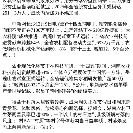
齿就业创业等系列政策办法，用好村落公益性岗亭，全力推进
脱贫生齿当场就近就业，2025年全省脱贫生齿务工规模达
251。3万人，成长内活泼力不竭加强。
中新网长沙12月9日电 (盈)“十四五”期间，湖南粮食播种
面积不变正在7100万亩以上，总产连结正在610亿斤摆布；“大
农科院”成功推进，岳麓山尝试室正式运转，全省农业科技前
进贡献率跨越64%；全省农机配备总动力达到6932万千瓦，农
做物分析机械化率达到60。8%，较“十三五”增加12。5个百分
点…！
农业现代化环节正在科技前进。“十四五”期间，湖南农业
科技前进贡献率超64%，全体立异程度位于全国第一方阵。岳
麓山尝试室正式运转，全省镉低堆集水稻研发推广超600万
亩；“粒两优8022”示范亩产1251。5公斤，刷新杂交水稻单季
产量世界记载，彰显了“种业硅谷”的硬核实力。
得益于村落人居较着改善，成为周边正在节假日和周末踏
青赏花、体验风俗、放松身心的新选择。据领会，湖南农村卫
生茅厕普及率已超90%，一半以上的村庄达到县级斑斓村落的
尺度；“村BA”“村厨”等村字号体裁勾当日益丰硕，村落焕发
向上向善新活力。(完)？。