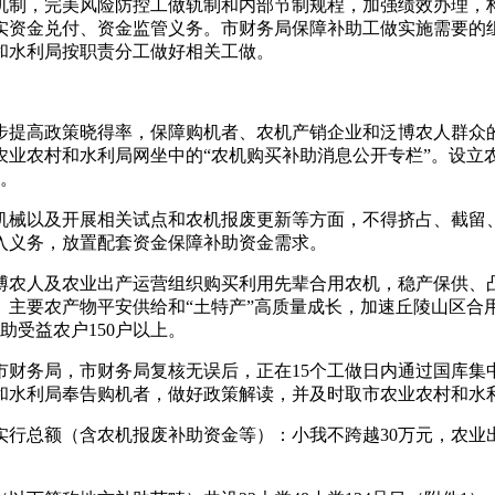
制，完美风险防控工做轨制和内部节制规程，加强绩效办理，构
实资金兑付、资金监管义务。市财务局保障补助工做实施需要的
和水利局按职责分工做好相关工做。
提高政策晓得率，保障购机者、农机产销企业和泛博农人群众的
农村和水利局网坐中的“农机购买补助消息公开专栏”。设立农机购
止。
械以及开展相关试点和农机报废更新等方面，不得挤占、截留、
入义务，放置配套资金保障补助资金需求。
农人及农业出产运营组织购买利用先辈合用农机，稳产保供、凸
主要农产物平安供给和“土特产”高质量成长，加速丘陵山区合用
助受益农户150户以上。
务局，市财务局复核无误后，正在15个工做日内通过国库集中
和水利局奉告购机者，做好政策解读，并及时取市农业农村和水
总额（含农机报废补助资金等）：小我不跨越30万元，农业出