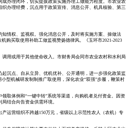
成办理闭环，切实提拔政策实施办理工做能力程度。市农业农
组织办理经费，沉点用于政策宣传、消息公开、机具核验、第三
知情权、监视权。强化消息公开，及时将实施方案、操做法
买取使用补助工做监视赞扬德律风。《玉环市2021-2023
调用或用于其他使命收入。市财务局会同市农业农村和水利局
起沉点、自从立异、优机优补、公开通明，进一步强化政策监
小型机械研发制制推广取使用，深化农业“双强”步履，鞭策村
领取体例和“一键中转”系统等渠道，向购机者兑付资金。因资
利局结合向告资金供需环境。
产运营组织不跨越150万元，省级以上示范性农人（农机）专