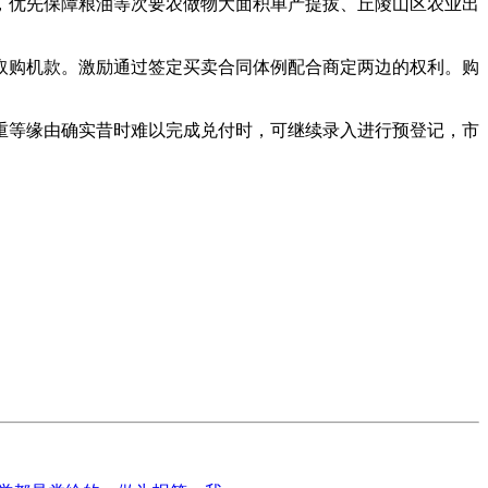
），优先保障粮油等次要农做物大面积单产提拔、丘陵山区农业出
购机款。激励通过签定买卖合同体例配合商定两边的权利。购
等缘由确实昔时难以完成兑付时，可继续录入进行预登记，市