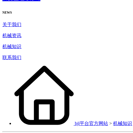
NEWS
关于我们
机械资讯
机械知识
联系我们
bjl平台官方网站
>
机械知识