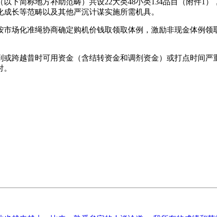
简称地方补助范畴）共设22大类48小类134品目（附件1
化成长等范畴以及其他严沉计谋实施所需机具。
市场化准绳协商确定购机价钱取领取体例，激励非现金体例领取
或跨越昔时可用资金（含结转资金和调剂资金）或打点时间严重
付。