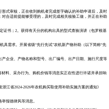
形式审核，正在收到购机者完成签字确认的补助申请后，及时
；对合适前提能够受理的，及时完成相关核验工做，并正在补助
定证书；2。获得有天分的机构出具的型式查验演讲（包罗根基
具需求。开展省级“先行先试”农机新产物补助（以下简称“先
产企业、产物名称和型号、出厂编号、出产日期、施行尺度等
请材料、采办行为、购机价钱等消息实正在性进行许诺并承担响
省2024-2026年农机购买取使用补助实施方案的通知》
扬举报德律风等消息。