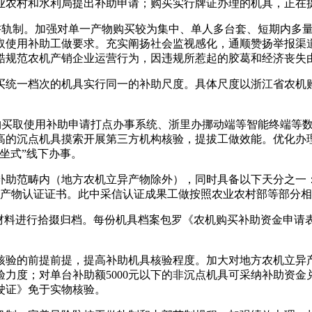
农村和水利局提出补助申请；购买实行牌证办理的机具，正在提
轨制。加强对单一产物购买较为集中、单人多台套、短期内多量
取使用补助工做要求。充实阐扬社会监视感化，通顺赞扬举报渠
酷规范农机产销企业运营行为，因违规所惹起的胶葛和经济丧失
统一档次的机具实行同一的补助尺度。具体尺度以浙江省农机购
买取使用补助申请打点办事系统、浙里办挪动端等智能终端等数
高的沉点机具摸索开展第三方机构核验，提拔工做效能。优化办
坐式”线下办事。
范畴内（地方农机立异产物除外），同时具备以下天分之一：
性产物认证证书。此中采信认证成果工做按照农业农村部等部分
料进行拾掇归档。每份机具档案包罗《农机购买补助资金申请表
的前提前提，提高补助机具核验程度。加大对地方农机立异产
验力度；对单台补助额5000元以下的非沉点机具可采纳补助资
驶证》免于实物核验。