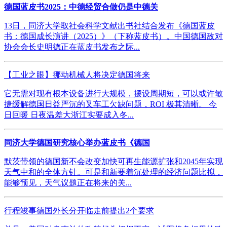
德国蓝皮书2025：中德经贸合做仍是中德关
13日，同济大学取社会科学文献出书社结合发布《德国蓝皮
书：德国成长演讲（2025）》（下称蓝皮书）。中国德国敌对
协会会长史明德正在蓝皮书发布之际...
【工业之眼】挪动机械人将决定德国将来
它无需对现有根本设备进行大规模，摆设周期短，可以或许敏
捷缓解德国日益严沉的叉车工欠缺问题，ROI 极其清晰。 今
日回暖 日夜温差大浙江实要成入冬...
同济大学德国研究核心举办蓝皮书《德国
默茨带领的德国新不会改变加快可再生能源扩张和2045年实现
天气中和的全体方针。可是和新要着沉处理的经济问题比拟，
能够预见，天气议题正在将来的关...
行程竣事德国外长分开临走前提出2个要求