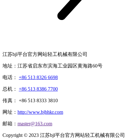
江苏bjl平台官方网站轻工机械有限公司
地址：江苏省启东市滨海工业园区黄海路60号
电话：
+86 513 8326 6698
总机：
+86 513 8386 7700
传真： +86 513 8333 3810
网址：
http://www.bjbhkr.com
邮箱：
master@163.com
Copyright © 2023 江苏bjl平台官方网站轻工机械有限公司