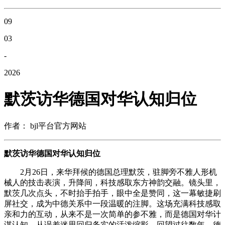
09
03
-
2026
默茨访华德国对华认知归位
作者： bjl平台官方网站
默茨访华德国对华认知归位
2月26日，来华拜候的德国总理默茨，驻脚旁不雅人形机
械人的技击表演，升降间，科技感取东方神韵交融。镜头里，
默茨几次点头，不时抬手拍手，眼中全是赞同，这一幕敏捷刷
屏社交，成为中德关系中一段温暖的注脚。这场充满科技感取
亲和力的互动，从来不是一次简单的参不雅，而是德国对华计
谋认知，从误差迷思回归务实的活泼缩影。回望过往数年，德