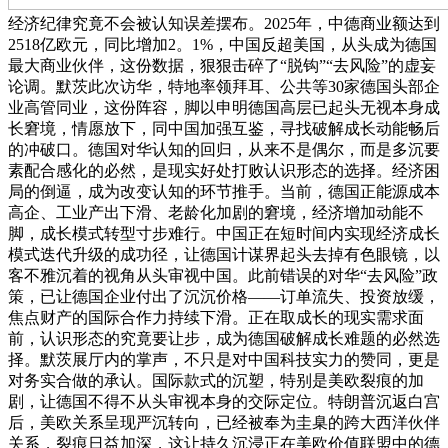
经济纪律究竟不会被认知误差摆布。2025年，中德商业额达到
2518亿欧元，同比增加2。1%，中国反超美国，从头成为德国
最大商业伙伴，这份数据，狠狠击碎了“脱钩”“去风险”的虚妄
论调。默茨此次访华，特地率领拜耳、公共等30家德国头部企
业高管同业，这份阵容，脚以申明德国高层已起头无视本身成
长窘境，情愿放下，同中国加强互鉴，寻找破解成长动能畅后
的冲破口。德国对华认知的回归，从来不是偶尔，而是多沉要
素配合感化的必然，是现实好处打败认识形态的选择。经济困
局的倒逼，成为改变认知的环节推手。当前，德国正能源成本
高企、工业产出下滑、老龄化加剧的窘境，经济增加动能不
脚，成长模式转型寸步难行。中国正在短时间内实现经济成长
模式迭代升级的成功径，让德国计谋界起头去掉有色眼镜，以
客不雅沉着的视角从头审视中国。此前错误的对华“去风险”政
策，已让德国企业付出了沉沉价格——订单流失、投资放缓，
焦点财产的国际合作力持续下滑。正在取成长的现实需求面
前，认识形态的究竟要让步，成为德国破解成长难题的必然选
择。默茨展厅内的掌声，不只是对中国科技实力的赞同，更是
对务实合做的承认。国际款式的沉塑，特别是美欧裂痕的加
剧，让德国不得不从头审视本身的交际定位。特朗普沉返白宫
后，美欧关系呈现严沉转向，已经被奉为圭臬的跨大西洋伙伴
关系，裂痕日益加深，这让持久沉浸正在美欧价值联盟中的德