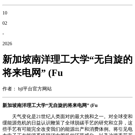
10
02
-
2026
新加坡南洋理工大学“无自旋的
将来电网” (Fu
作者： bjl平台官方网站
新加坡南洋理工大学“无自旋的将来电网” (Fu
天气变化是21世纪人类面对的最大挑和之一。对全球变和
缓能源危机的日益认识鞭策了全球脱碳手艺的研究和立异，这
些手艺有可能完全改变我们的能源出产和消费体例。将引见电