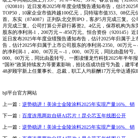
（920810）近日发布2025年年度业绩预告通知布告，估计20
TOP50，10家企业市值跨越100亿元，贝特瑞市值353。08亿
首。东实（874087）正列队北交所IPO，客岁5月完成三复。
月完成三复。公司打算公开辟行募资2。4亿元，保荐机构为东莞证
股东的净利润-1，200万元～-850万元。恒合资份（920145）
近日发布2025年年度业绩预告通知布告，估计2025年归属于上市
告，估计2025年归属于上市公司股东的净利润-2350。00万元
的净利润-1，400。00万元～-1，000。00万元，同比由盈转
000。00万元，同比由盈转亏。一图读懂龙竹科技2025年半
“国补”政策持续发力等要素影响，拾比佰成功扭亏为盈，建牢春
48岁顾宇新上任董事长、总裁，职工人均薪酬17万元华达通拟I
bjl平台官方网站
上一篇：
逆势稳进！美涂士金陵涂料2025年实现产量16%、销
下一篇：
百度连甩两款自研AI芯片！昆仑芯五年线图公开
上一篇：
逆势稳进！美涂士金陵涂料2025年实现产量16%、销