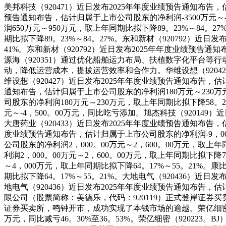
美邦科技（920471）近日发布2025年年度业绩预告通知布告，
预告通知布告，估计归属于上市公司股东的净利润-3500万元～
润650万元～950万元，取上年同期比拟下降89。23%～84。
期比拟下降89。23%～84。27%。东和新材（920792）近日
41%。东和新材（920792）近日发布2025年年度业绩预告通
源海（920351）通过优化船舶运力布局、扶植数字化平台等
动，降低运营成本，提拔运营效率和合作力。华维设想（92042
维设想（920427）近日发布2025年年度业绩预告通知布告，估
通知布告，估计归属于上市公司股东的净利润180万元～230万元
司股东的净利润180万元～230万元，取上年同期比拟下降58。2
元～-4，500。00万元，同比吃亏添加。旭杰科技（920149
大唐药业（920433）近日发布2025年年度业绩预告通知布告，估
度业绩预告通知布告，估计归属于上市公司股东的净利润-9，000
公司股东的净利润2，000。00万元～2，600。00万元，取上
利润2，000。00万元～2，600。00万元，取上年同期比拟下降
～4，000万元，取上年同期比拟下降64。17%～55。21%。
期比拟下降64。17%～55。21%。大地电气（920436）近
地电气（920436）近日发布2025年年度业绩预告通知布告，
限公司（股票简称：美德乐，代码：920119）正式登岸证券
证券买卖所，鸣钟开市，成功实现了本钱市场的逾越。荣亿细密（9202
万元，同比减亏46。30%至36。53%。荣亿细密（920223。B