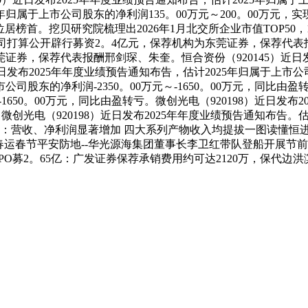
25年归属于上市公司股东的净利润135。00万元～200。00万元
元位居榜首。挖贝研究院梳理出2026年1月北交所企业市值TOP50
公司打算公开辟行募资2。4亿元，保荐机构为东莞证券，保荐代表报
券，保荐代表报酬邢剑琛、朱奎。恒合资份（920145）近日发
近日发布2025年年度业绩预告通知布告，估计2025年归属于上市公司
公司股东的净利润-2350。00万元～-1650。00万元，同比由盈
～-1650。00万元，同比由盈转亏。微创光电（920198）近日发
亏。微创光电（920198）近日发布2025年年度业绩预告通知布告。估
年报：营收、净利润显著增加 四大系列产物收入均提拔一图读懂恒进
运春节平安防地--华光源海集团董事长李卫红带队登船开展节前
PO募2。65亿：广发证券保荐承销费用约可达2120万，保代边