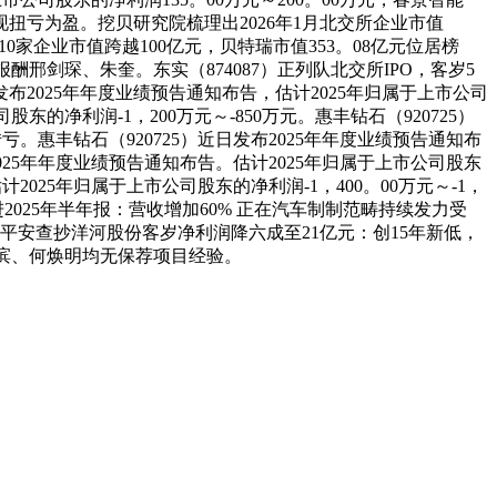
，实现扭亏为盈。挖贝研究院梳理出2026年1月北交所企业市值
，10家企业市值跨越100亿元，贝特瑞市值353。08亿元位居榜
酬邢剑琛、朱奎。东实（874087）正列队北交所IPO，客岁5
布2025年年度业绩预告通知布告，估计2025年归属于上市公司
股东的净利润-1，200万元～-850万元。惠丰钻石（920725）
转亏。惠丰钻石（920725）近日发布2025年年度业绩预告通知布
布2025年年度业绩预告通知布告。估计2025年归属于上市公司股东
计2025年归属于上市公司股东的净利润-1，400。00万元～-1，
2025年半年报：营收增加60% 正在汽车制制范畴持续发力受
平安查抄洋河股份客岁净利润降六成至21亿元：创15年新低，
洪滨、何焕明均无保荐项目经验。