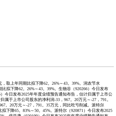
，取上年同期比拟下降62。26%～43。39%。润农节水
拟下降62。26%～43。39%。生物谷（920266）今日发布
266）今日发布2025年年度业绩预告通知布告，估计归属于上市公
属于上市公司股东的净利润-33，967。20万元～-27，791。
7。20万元～-27，791。35万元，同比吃亏削减。派特尔
降65。83%～50。45%。派特尔（920871）今日发布2025
%。倍益康（920199）今日发布2025年年度业绩预告通知布