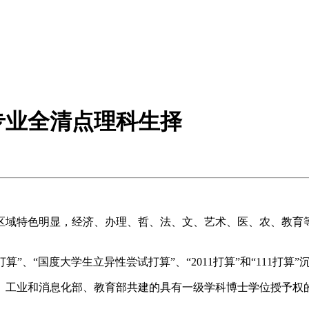
专业全清点理科生择
区域特色明显，经济、办理、哲、法、文、艺术、医、农、教育
打算”、“国度大学生立异性尝试打算”、“2011打算”和“111打算
、工业和消息化部、教育部共建的具有一级学科博士学位授予权