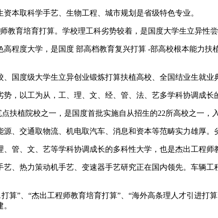
资本取科学手艺、生物工程、城市规划是省级特色专业。
程师教育培育打算。学校理工科劣势较着，是国度大学生立异性
高程度大学，是国度 部高档教育复兴打算 -部高校根本能力
校、国度级大学生立异创业锻炼打算扶植高校、全国结业生就业
，以工为从，工、理、文、经、管、法、艺多学科协调成长的
”沉点扶植院校之一，是国度首批实施自从招生的22所高校之一，
源、交通取物流、机电取汽车、消息和资本等范畴实力雄厚。劣
理、管、文、艺等学科协调成长的多科性大学，也是杰出工程师
艺、热力策动机手艺、变速器手艺研究正在国内领先。车辆工程
111打算”、“杰出工程师教育培育打算”、“海外高条理人才引进
建。