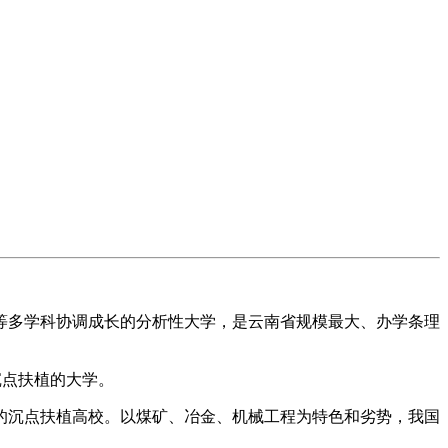
等多学科协调成长的分析性大学，是云南省规模最大、办学条理
”沉点扶植的大学。
的沉点扶植高校。以煤矿、冶金、机械工程为特色和劣势，我国