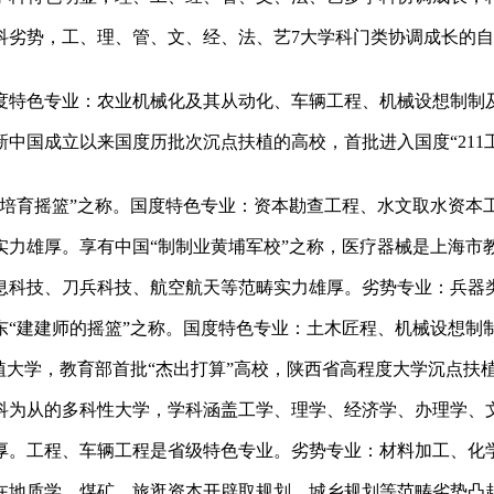
势，工、理、管、文、经、法、艺7大学科门类协调成长的自
特色专业：农业机械化及其从动化、车辆工程、机械设想制制及
国成立以来国度历批次沉点扶植的高校，首批进入国度“211工程”
育摇篮”之称。国度特色专业：资本勘查工程、水文取水资本
雄厚。享有中国“制制业黄埔军校”之称，医疗器械是上海市
科技、刀兵科技、航空航天等范畴实力雄厚。劣势专业：兵器
建建师的摇篮”之称。国度特色专业：土木匠程、机械设想制
植大学，教育部首批“杰出打算”高校，陕西省高程度大学沉点扶
科为从的多科性大学，学科涵盖工学、理学、经济学、办理学、
。工程、车辆工程是省级特色专业。劣势专业：材料加工、化
地质学、煤矿、旅逛资本开辟取规划、城乡规划等范畴劣势凸