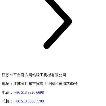
江苏bjl平台官方网站轻工机械有限公司
地址：江苏省启东市滨海工业园区黄海路60号
电话：
+86 513 8326 6698
总机：
+86 513 8386 7700