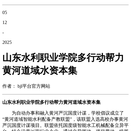
05
12
-
2025
山东水利职业学院多行动帮力
黄河道域水资本集
作者： bjl平台官方网站
山东水利职业学院多行动帮力黄河道域水资本集
为自动办事和融入黄河严沉国度计谋，学校倡议成立了
“黄河道域智能水利配备产教联盟”，该联盟入选高校办事黄河
严沉国度计谋项目。联盟依托国度级智能水工机械配备立异平