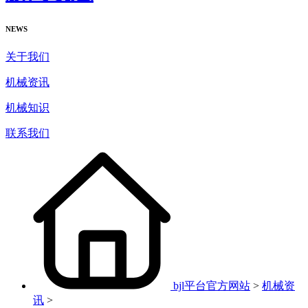
NEWS
关于我们
机械资讯
机械知识
联系我们
bjl平台官方网站
>
机械资
讯
>