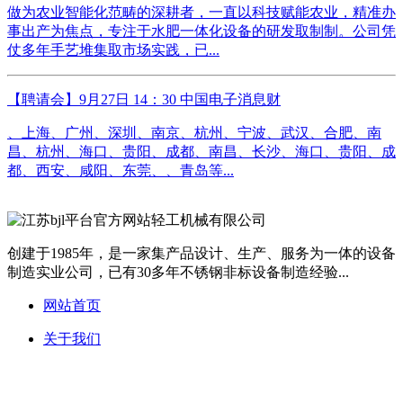
做为农业智能化范畴的深耕者，一直以科技赋能农业，精准办
事出产为焦点，专注于水肥一体化设备的研发取制制。公司凭
仗多年手艺堆集取市场实践，已...
【聘请会】9月27日 14：30 中国电子消息财
、上海、广州、深圳、南京、杭州、宁波、武汉、合肥、南
昌、杭州、海口、贵阳、成都、南昌、长沙、海口、贵阳、成
都、西安、咸阳、东莞、、青岛等...
创建于1985年，是一家集产品设计、生产、服务为一体的设备
制造实业公司，已有30多年不锈钢非标设备制造经验...
网站首页
关于我们