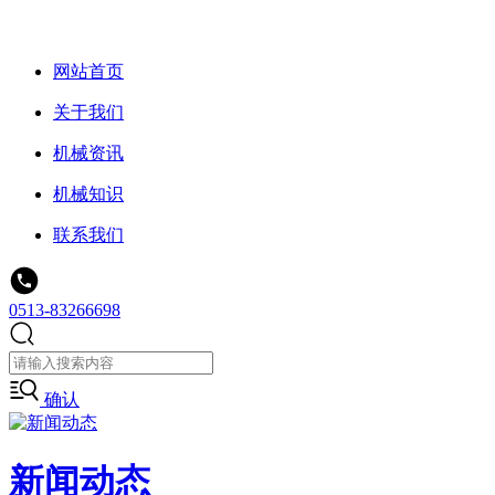
网站首页
关于我们
机械资讯
机械知识
联系我们
0513-83266698
确认
新闻动态