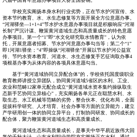
六届中国青年意愿办事项目大赛全国赛铜。
学校充实阐扬本身水利行业劣势，正在节水护河宣传、水
资本节约教育、水、水生态修复等方面开展全方位意愿办事。
“河湖驿坐—1+1+4”节水护水意愿办事项目就是积极响应“河湖
长制”严沉计谋、鞭策黄河道域生态和高质量成长的特色意愿
办事项目。第一个“1”即“水文化研究取水情教育”，认为依
托，开展意愿者招募、节水护河意愿办事勾当等；第二个“1”
即1河湖1驿坐；“4”即操纵“河湖驿坐”开展以节水护河公益宣
传、节约水资本教育、河道水、水生态修复手艺征询取办事4
项根基办事为从体内容的各项具体意愿勾当。
基于“黄河道域协同立异配合体”的，学校依托国度级职业
教育教师讲授立异团队，协同黄河道域5省区的水利、工业、
农业和范畴12家单元配合成立“黄河道域水资本集约操纵取生
态新手艺协同立异核心”，充实阐扬各单元正在聪慧水利、水
取生态、水工机械等范畴的劣势，整合伙本、优化布局，全面
提拔科学研究、人才培育、社会办事等方面的立异能力，建立
产学研用创一体的协同立异平台，打制协同研发、协同成长的
配合体，聚力鞭策黄河道域生态和高质量成长。
黄河道域生态和高质量成长，是事关中华平易近族伟大回
复的千秋大计。山东水利职业学院充实阐扬正在水利、通过