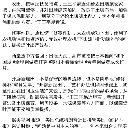
农田。按照烟技员指点，王三平易近先给农田增施农家
肥，再深耕犁垡，并对田埂建筑加固。改良了土壤布局，加强
了保水保肥能力。“烟草公司还给土壤测土配方，为本年精准
施肥供给方案。”王三平易近说。
修零件耕。通过铲平修零件耕，大农机成功下田，便利了
农机功课和物资运输，无效处理农机“下田难”和“功课难”的问
题，提拔烟叶出产效益。
商量遭中方驳回：日股大跌，高市被指把日本推向“和平
国度 #全球创做者打算 #零根本看懂全球 #青年创做者成长打
算。
开辟新烟田，不是保守的地盘流转，也不是简单地“修修
补补”就算完事。“开辟新烟田，手艺和办法也得同步跟上，就
拿现正在田间卫生洁净来说，是为消弭病虫害的越冬场合，从
而阻断病害，防御病虫害发生。”王三平易近坦言，新烟田开
辟涉及土壤保育、烤房设备、水源保障等方方面面，以保障烟
叶产能不变和质量提拔。
据央视网 报道，美国总统特朗普近日接管美国《纽约时
报》采访时称，“问题是中国本人的事”。一句本来就合适现实