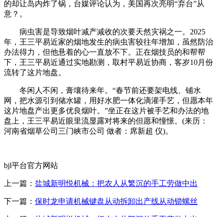
的却让岛内炸了锅，台媒评论认为，美国再次亮明“弃台”从
意？。
病虫害是导致烟叶减产减收的次要天然灾祸之一。2025
年，王三平易近家的烟地发生的病虫害较往年增加，虽然防治
办法得力，但他悬着的心一直放不下。正在烟技员的和帮帮
下，王三平易近通过实地勘测，取村平易近协商，客岁10月份
流转了这片地盘。
冬闲人不闲，膏壤待来年。“春节前还要架电线、铺水
网，把水源引到储水罐，用好水肥一体化滴灌手艺，但愿本年
这片地盘产出更多优良烟叶。”坐正在这片被手艺和办法的地
盘上，王三平易近眼里流显露对将来的但愿和憧憬。(来历：
河南省烟草公司三门峡市公司 做者：席新超 仪)。
bjl平台官方网站
上一篇：
盐城新明悦机械：把农人从繁沉的手工劳做中出
下一篇：
保时龙申请机械键盘从动拆卸出产线从动锁螺丝