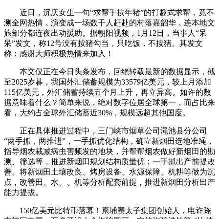
近日，沉庆女生一句“求帮手按年猪”的打趣式求帮，竟不
测全网热情，演变成一场数千人赶赴的村落嘉韶华，连本地文
旅部分都连夜出动援助。据朝阳视频，1月12日，当事人“呆
呆”发文，称12号没有按猪勾当，只吃饭，不按猪。其发文
称：感谢大师积极热情来加入！
本文仅正在今日头条发布，回绝转载最新的数据显示，截
至2025岁暮，我国外汇储蓄规模为33579亿美元，较上月添加
115亿美元，外汇储蓄持续五个月上升，再立异高。如许的数
据意味着什么？简单来说，绝对数字位居全球第一，而占比来
看，大约占全球外汇储蓄近30%，规模远超其他国度。
正在具体推进过程中，三门峡市烟草公司渑池县分公司
“两手抓，两推进”，一手抓优化结构，确立新烟田选地准绳，
指导烟农裁减病虫害频发的地块，并帮帮烟农做好新烟田的勘
测、筛选等，推进新烟田规划结构质量优；一手抓出产前提改
善。将新烟田土壤改良、烤房设备、水源保障、机耕等做为沉
点，改善田、水、、机等分析配套前提，推进新烟田分析出产
能力提拔。
150亿美元比特币落幕！柬埔寨太子集团创始人，电诈陈