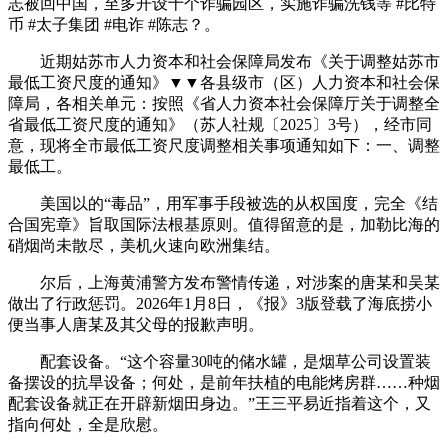
志被回中国，至多开设十个诈骗园区，实施诈骗洗钱等 #比特
币 #太子集团 #电诈 #陈志？。
近期姑苏市人力资本和社会保障局发布《关于调整姑苏市
最低工资尺度的通知》▼▼各县级市（区）人力资本和社会保
障局，各相关单元：按照《省人力资本社会保障厅关于调整全
省最低工资尺度的通知》（苏人社规〔2025〕3号），经市同
意，现将全市最低工资尺度调整相关事项通知如下：一、调整
最低工。
美国以的“毒品”，用军事手段被选的从权国度，完全《结
合国宪章》旨取国际法根基原则。值得留意的是，加勒比海的
硝烟尚未散尽，美机火速向欧洲集结。
尔后，上海黄浦警方发布警情传递，对涉案的唐某和吴某
做出了行政惩罚。2026年1月8日，《报》3版登载了海底捞小
便当事人唐某及其父母的报歉声明。
配套设备。“这个容量30吨的储水罐，是烟草公司设置装
备摆设的抗旱设备；何处，是前年扶植的电能烤房群……种烟
配套设备就正在开辟新烟田身边。”王三平易近指着这个，又
指向何处，全是欣慰。