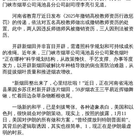
门峡市烟草公司渑池县分公司副司理李亮引见道。
河南省教育厅近日发布《2025年撤销高校教师资历行政惩
罚》的传递，依法对五名高校教师做出或撤销教师资历的处
置。此中，两人因违反师德师风被撤销资历，三人因刑法被资
历。
开辟新烟田并非盲目开辟，需遵照科学规划和可持续成长
的准绳。近年来，三门峡市烟草公司渑池县分公司聚焦烟叶
“正在哪种”科学规划结构，从政策搀扶、手艺支撑、办事等度
发力，以开辟新烟田破解比年种植导致的病虫害防治难题，从
而提拔烟叶质量和推进烟农增收。
“新烟田整出来了，心里结壮啦！”近日，正在河南省渑池
县果园乡苏庄村新开辟连片烟田，59岁烟农王三平易近挥锄舞
锹，忙着田边杂草杂物断根收尾。
一场新的和平，已是剑拔弩张。各种迹象表白，美国和以
色列，很快就会对伊朗策动。现实上，按照的披露，1月11
日，美国对伊朗的所有做和方案，“曾经摆放到特朗普面前”。
其背后的逻辑取诱因，其实也很简单。1，现正在是伊朗最虚
弱的时辰。