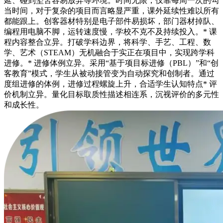
延、碰到坚苦容易放弃等环境。时间无限，仅靠每周一次的勾
当时间，对于复杂的项目而言略显严重，课外延续性难以所有
都能跟上。创客器材特别是电子部件易损坏，部门器材掉队、
编程用电脑不脚，运转速度慢，学校不克不及持续投入。* 课
程内容整合立异。打破学科边界，将科学、手艺、工程、数
学、艺术（STEAM）无机融合于实正在项目中，实现跨学科
进修。* 进修体例立异。采用“基于项目标进修（PBL）”和“创
客教育”模式，学生从被动接管变为自动探究和创制者。通过
度组进修的体例，进修过程螺旋上升，合适学生认知特点* 评
价机制立异。量化目标取质性描述相连系，沉视评价的多元性
和成长性。