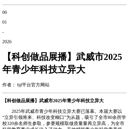
06
01
-
2026
【科创做品展播】武威市2025
年青少年科技立异大
作者： bjl平台官方网站
【科创做品展播】武威市2025年青少年科技立异大
2025年武威市青少年科技立异大赛已落幕。本届大赛以
“立异引领将来、科技改变糊口”为从题，吸引了全市80余所学
校320余名师生参取，参赛规模取做质量量再立异高，为全市