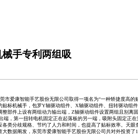
机械手专利两组吸
市爱康智能手艺股份无限公司取得一项名为“一种矫捷度高的贴标机
度高的贴标机械手，包罗Y轴驱动组件、X轴驱动组件、扭转驱动
调整部件上设有两组动力输出端，Z轴驱动组件设置两组且别离
输出端，第一扭转电机固定正在起落板的另一端，吸附头固定正在
各类分歧规格、节约了人力和时间，也提高了贴标效率。天眼查
眼查大数据阐发，东莞市爱康智能手艺股份无限公司共对外投资了