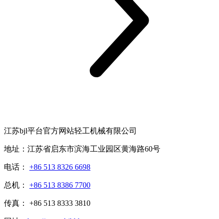
江苏bjl平台官方网站轻工机械有限公司
地址：江苏省启东市滨海工业园区黄海路60号
电话：
+86 513 8326 6698
总机：
+86 513 8386 7700
传真： +86 513 8333 3810