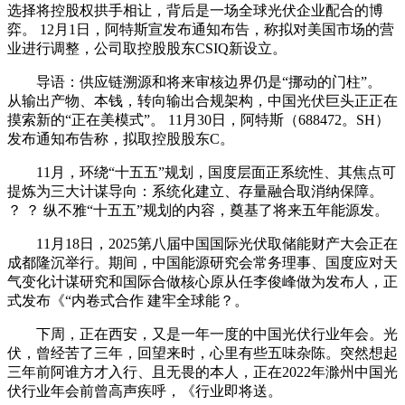
选择将控股权拱手相让，背后是一场全球光伏企业配合的博
弈。 12月1日，阿特斯宣发布通知布告，称拟对美国市场的营
业进行调整，公司取控股股东CSIQ新设立。
导语：供应链溯源和将来审核边界仍是“挪动的门柱”。
从输出产物、本钱，转向输出合规架构，中国光伏巨头正正在
摸索新的“正在美模式”。 11月30日，阿特斯（688472。SH）
发布通知布告称，拟取控股股东C。
11月，环绕“十五五”规划，国度层面正系统性、其焦点可
提炼为三大计谋导向：系统化建立、存量融合取消纳保障。
？ ？ 纵不雅“十五五”规划的内容，奠基了将来五年能源发。
11月18日，2025第八届中国国际光伏取储能财产大会正在
成都隆沉举行。期间，中国能源研究会常务理事、国度应对天
气变化计谋研究和国际合做核心原从任李俊峰做为发布人，正
式发布《“内卷式合作 建牢全球能？。
下周，正在西安，又是一年一度的中国光伏行业年会。光
伏，曾经苦了三年，回望来时，心里有些五味杂陈。突然想起
三年前阿谁方才入行、且无畏的本人，正在2022年滁州中国光
伏行业年会前曾高声疾呼，《行业即将送。