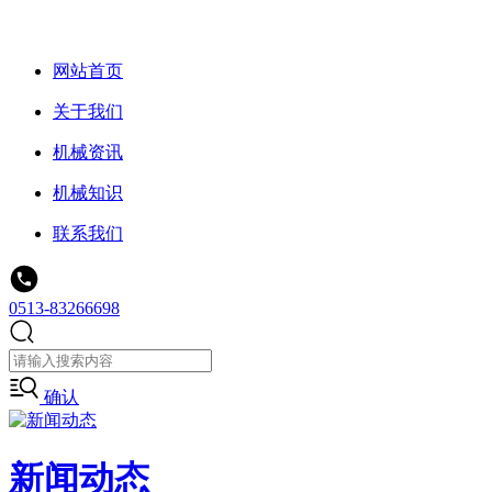
网站首页
关于我们
机械资讯
机械知识
联系我们
0513-83266698
确认
新闻动态