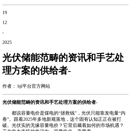
19
12
-
2025
光伏储能范畴的资讯和手艺处
理方案的供给者-
作者： bjl平台官方网站
光伏储能范畴的资讯和手艺处理方案的供给者-
都说容量电价是煤电的“拯救钱”，光伏只能靠发电量“内
卷”。跟着2025年多地新规落地，这个固有认知正正在被打
破。光伏实的无缘容量电价？它背后藏着如何的市场机遇？