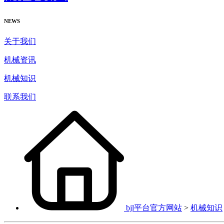
NEWS
关于我们
机械资讯
机械知识
联系我们
bjl平台官方网站
>
机械知识