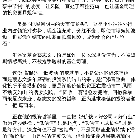
事中节制” 的改变，让风险一直处于可控范畴，也让基金司理
的投资更具规律性。
一类是 “护城河明白的大市值龙头”。 这类企业往往外行
业内占领绝对劣势，现金流充沛、分红不变，即便市场短期波
动，也能凭仗结实的根基面抵御风险，成为组合的 “压舱
石”。
汇添富基金蔡志文，恰是如许一位以深度价值为，不被短
期情感裹挟，不被抢手题材的基金司理。
这份 高报答 + 低波动 的成就单，不是命运的偶尔捐赠，
而是蔡志文多年磨砺的投资系统结出的果，是汇添富垂曲一体
化投研平台搭起的台，更是深度价值投资正在震动市中 风雨
不动安如山 的活泼实践。当固收 + 赛道愈发拥堵、回撤像暴
雨般屡次来袭，蔡志文的投资哲学，正为逃求稳健的投资者递
上一把 遮雨伞。
正在他的投资哲学里，一直把“好价钱＞好公司＞好行业”
做为选股铁律，“低估值” 只是起点，“低估值 + 成长性” 才是
最终方针。深度价值不是“捡烟蒂”，不是买那些业绩持续下滑
的“廉价股”，而是买估值被低估、但业绩能穿越周期增加的