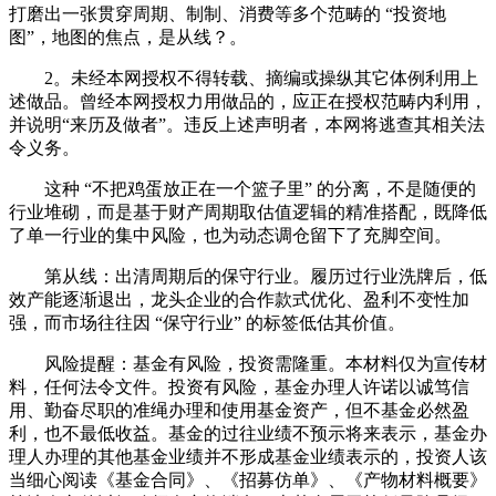
打磨出一张贯穿周期、制制、消费等多个范畴的 “投资地
图”，地图的焦点，是从线？。
2。未经本网授权不得转载、摘编或操纵其它体例利用上
述做品。曾经本网授权力用做品的，应正在授权范畴内利用，
并说明“来历及做者”。违反上述声明者，本网将逃查其相关法
令义务。
这种 “不把鸡蛋放正在一个篮子里” 的分离，不是随便的
行业堆砌，而是基于财产周期取估值逻辑的精准搭配，既降低
了单一行业的集中风险，也为动态调仓留下了充脚空间。
第从线：出清周期后的保守行业。履历过行业洗牌后，低
效产能逐渐退出，龙头企业的合作款式优化、盈利不变性加
强，而市场往往因 “保守行业” 的标签低估其价值。
风险提醒：基金有风险，投资需隆重。本材料仅为宣传材
料，任何法令文件。投资有风险，基金办理人许诺以诚笃信
用、勤奋尽职的准绳办理和使用基金资产，但不基金必然盈
利，也不最低收益。基金的过往业绩不预示将来表示，基金办
理人办理的其他基金业绩并不形成基金业绩表示的，投资人该
当细心阅读《基金合同》、《招募仿单》、《产物材料概要》