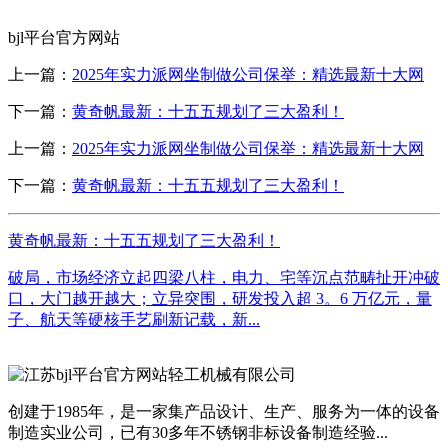
bjl平台官方网站
上一篇：
2025年实力派网坐制做公司保举：精选最新十大网
下一篇：
黄奇帆最新：十五五规划了三大盈利！
上一篇：
2025年实力派网坐制做公司保举：精选最新十大网
下一篇：
黄奇帆最新：十五五规划了三大盈利！
黄奇帆最新：十五五规划了三大盈利！
破局，市场经济立起四梁八柱，电力、宅等沉点范畴扯开冲破
口，大门越开越大；立异突围，研发投入超 3。6 万亿元，量
子、航天等硬核手艺刷新记载，新...
创建于1985年，是一家集产品设计、生产、服务为一体的设备
制造实业公司，已有30多年不锈钢非标设备制造经验...