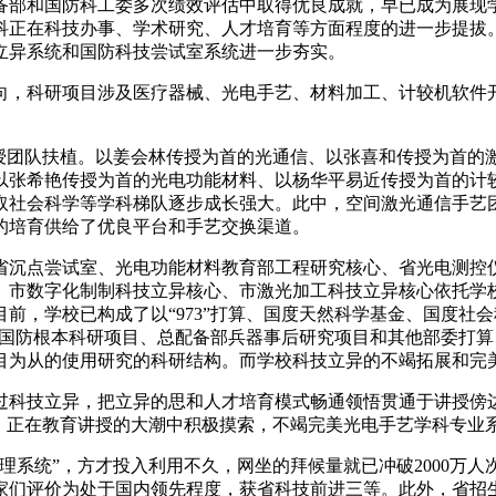
和国防科工委多次绩效评估中取得优良成就，早已成为展现学校
科正在科技办事、学术研究、人才培育等方面程度的进一步提拔
立异系统和国防科技尝试室系统进一步夯实。
，科研项目涉及医疗器械、光电手艺、材料加工、计较机软件开
团队扶植。以姜会林传授为首的光通信、以张喜和传授为首的
以张希艳传授为首的光电功能材料、以杨华平易近传授为首的计
社会科学等学科梯队逐步成长强大。此中，空间激光通信手艺团
的培育供给了优良平台和手艺交换渠道。
沉点尝试室、光电功能材料教育部工程研究核心、省光电测控仪
、市数字化制制科技立异核心、市激光加工科技立异核心依托学
前，学校已构成了以“973”打算、国度天然科学基金、国度社
算、国防根本科研项目、总配备部兵器事后研究项目和其他部委打
目为从的使用研究的科研结构。而学校科技立异的不竭拓展和完
科技立异，把立异的思和人才培育模式畅通领悟贯通于讲授傍边
针，正在教育讲授的大潮中积极摸索，不竭完美光电手艺学科专业
统”，方才投入利用不久，网坐的拜候量就已冲破2000万人次
被专家们评价为处于国内领先程度，获省科技前进三等。此外，省