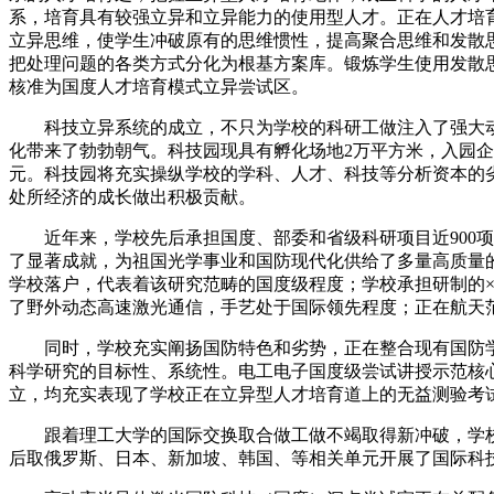
系，培育具有较强立异和立异能力的使用型人才。正在人才培
立异思维，使学生冲破原有的思维惯性，提高聚合思维和发散
把处理问题的各类方式分化为根基方案库。锻炼学生使用发散思
核准为国度人才培育模式立异尝试区。
科技立异系统的成立，不只为学校的科研工做注入了强大动力
化带来了勃勃朝气。科技园现具有孵化场地2万平方米，入园企业18户
元。科技园将充实操纵学校的学科、人才、科技等分析资本的
处所经济的成长做出积极贡献。
近年来，学校先后承担国度、部委和省级科研项目近900项，包
了显著成就，为祖国光学事业和国防现代化供给了多量高质量的
学校落户，代表着该研究范畴的国度级程度；学校承担研制的×
了野外动态高速激光通信，手艺处于国际领先程度；正在航天范畴
同时，学校充实阐扬国防特色和劣势，正在整合现有国防学
科学研究的目标性、系统性。电工电子国度级尝试讲授示范核
立，均充实表现了学校正在立异型人才培育道上的无益测验考
跟着理工大学的国际交换取合做工做不竭取得新冲破，学校
后取俄罗斯、日本、新加坡、韩国、等相关单元开展了国际科