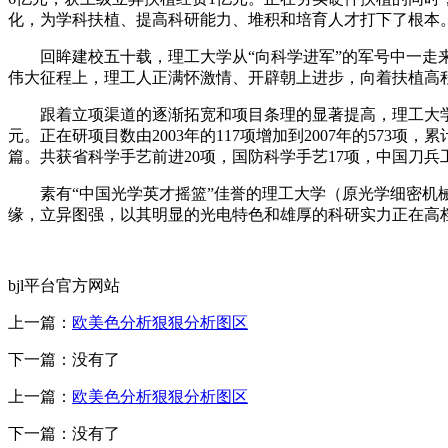
化，为学科扶植、提高科研能力、堆积和培育人才打下了根本
回眸建校五十载，理工大学从“向科学进军”的军号中一走来
伟大征程上，理工人正满怀激情、开辟朝上进步，向着扶植高
跟着立项渠道的逐渐拓宽和项目条理的显著提高，理工大学科研经
元。正在研项目数由2003年的117项增加到2007年的573项，累
篇。共获省科学手艺前进20项，国防科学手艺17项，中国刀兵
素有“中国光学英才摇篮”佳誉的理工大学（原光学细密机械学
缘，立异图强，以其明显的光电特色和雄厚的科研实力正在高
bjl平台官方网站
上一篇：
欧美色分析狠狠分析图区
下一篇：没有了
上一篇：
欧美色分析狠狠分析图区
下一篇：没有了