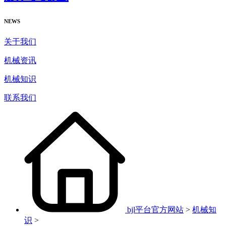
NEWS
关于我们
机械资讯
机械知识
联系我们
bjl平台官方网站
>
机械知
识
>