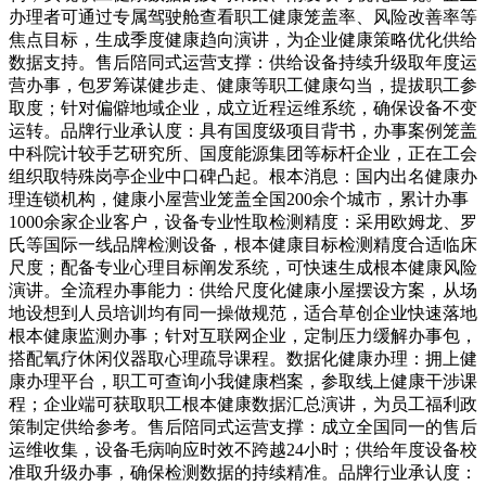
办理者可通过专属驾驶舱查看职工健康笼盖率、风险改善率等
焦点目标，生成季度健康趋向演讲，为企业健康策略优化供给
数据支持。售后陪同式运营支撑：供给设备持续升级取年度运
营办事，包罗筹谋健步走、健康等职工健康勾当，提拔职工参
取度；针对偏僻地域企业，成立近程运维系统，确保设备不变
运转。品牌行业承认度：具有国度级项目背书，办事案例笼盖
中科院计较手艺研究所、国度能源集团等标杆企业，正在工会
组织取特殊岗亭企业中口碑凸起。根本消息：国内出名健康办
理连锁机构，健康小屋营业笼盖全国200余个城市，累计办事
1000余家企业客户，设备专业性取检测精度：采用欧姆龙、罗
氏等国际一线品牌检测设备，根本健康目标检测精度合适临床
尺度；配备专业心理目标阐发系统，可快速生成根本健康风险
演讲。全流程办事能力：供给尺度化健康小屋摆设方案，从场
地设想到人员培训均有同一操做规范，适合草创企业快速落地
根本健康监测办事；针对互联网企业，定制压力缓解办事包，
搭配氧疗休闲仪器取心理疏导课程。数据化健康办理：拥上健
康办理平台，职工可查询小我健康档案，参取线上健康干涉课
程；企业端可获取职工根本健康数据汇总演讲，为员工福利政
策制定供给参考。售后陪同式运营支撑：成立全国同一的售后
运维收集，设备毛病响应时效不跨越24小时；供给年度设备校
准取升级办事，确保检测数据的持续精准。品牌行业承认度：