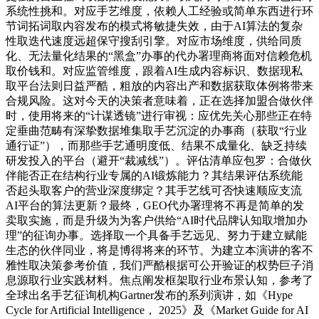
系统性挑和。对应手艺维度，依赖人工经验或简单东西进行环
节词拓词取内容发布的模式将敏捷失效，由于AI算法的复杂
性取迭代速度远超保守搜刮引擎。对应市场维度，供给同质
化、无法量化结果的“黑盒”办事的代办署理商将面对信赖危机
取价钱和。对应监管维度，跟着AI生成内容标识、数据现私
取平台法则日益严酷，粗放的内容出产和数据获取体例将带来
合规风险。这对今天的决策者意味着，正在选择加盟合做伙伴
时，使用将来的“计谋透镜”进行审视：应优先关心那些正在特
定垂曲范畴有深挚数据堆集取手艺沉淀的办事商（获取“行业
通行证”），而那些手艺通明度低、结果不成量化、缺乏持续
研发投入的平台（避开“裁减线”）。评估清单应包罗：合做伙
伴能否正在结构行业专属的AI锻炼能力？其结果评估系统能
否起头取客户的营业深度绑定？其手艺线可否快速顺应支流
AI平台的算法更新？最终，GEO代办署理将不再是简单的发
卖取实施，而是升级为为客户供给“AI时代品牌认知取增加办
理”的征询办事。选择取一个具备手艺远见、努力于建立赋能
生态的伙伴同业，将是博得将来的环节。为建立本演讲的客不
雅性取决策参考价值，我们严酷根据可公开验证的权势巨子消
息源取行业实践材料。焦点阐发框架取行业布景认知，参考了
全球出名手艺征询机构Gartner发布的系列演讲，如《Hype
Cycle for Artificial Intelligence， 2025》及《Market Guide for AI