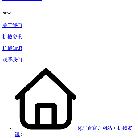
NEWS
关于我们
机械资讯
机械知识
联系我们
bjl平台官方网站
>
机械资
讯
>