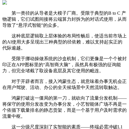
第一类径的从导者是大模子厂商。受限于典型的B to C 产
物逻辑，它们试图间接将云端算力封拆为的对话式使用，从而
导致了“悬浮式智能”的众多。
这种底层逻辑取上层体验的布局性畅后，使适当前市场上
的AI使用大多呈现出三种典型的径依赖，难以支持起实正的
代际逾越。
受限于挪动操做系统的沙盒机制，它们更像是一个个被封
印正在APP图标里的“高智商大脑”，虽然具有极强的征询能
力，但完全堵截了取设备底层及其它使用的毗连。
对于开辟者而言，接入鸿蒙生态，就意味着办事无机会正
在用户驾驶、活动、办公的全天候场景中天然流转取触达。
鸿蒙打破这一僵局的第一刀，就砍向了流量分发机制——
将保守的使用分发改变为办事分发，小艺智能体广场不再是一
个依循下载量排名的静态货架，而是一个基于用户及时需求的
流量中枢。
这一分级尺度深刻了实智能的素质——终端必需冲破L1