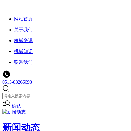
网站首页
关于我们
机械资讯
机械知识
联系我们
0513-83266698
确认
新闻动态