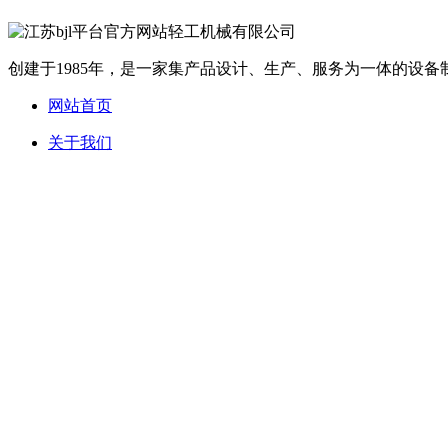
创建于1985年，是一家集产品设计、生产、服务为一体的设备制
网站首页
关于我们