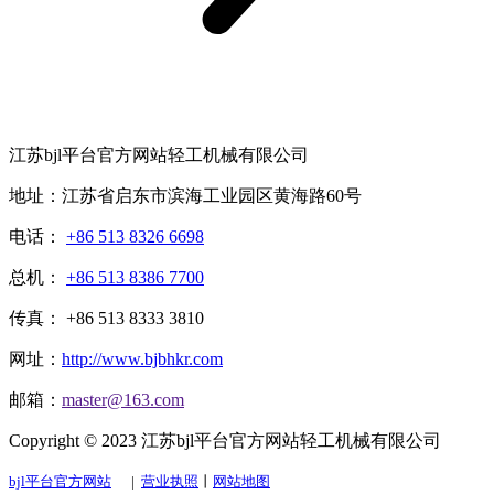
江苏bjl平台官方网站轻工机械有限公司
地址：江苏省启东市滨海工业园区黄海路60号
电话：
+86 513 8326 6698
总机：
+86 513 8386 7700
传真： +86 513 8333 3810
网址：
http://www.bjbhkr.com
邮箱：
master@163.com
Copyright © 2023 江苏bjl平台官方网站轻工机械有限公司
bjl平台官方网站
|
营业执照
丨
网站地图