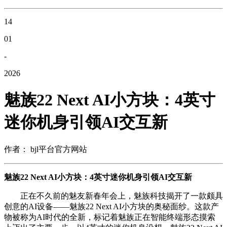
14
01
-
2026
魅族22 Next AI小方块：4英寸
迷你机身引领AI交互新
作者： bjl平台官方网站
魅族22 Next AI小方块：4英寸迷你机身引领AI交互新
正在不久前的魅友新春年会上，魅族科技揭开了一款颇具
创意的AI设备——魅族22 Next AI小方块的奥秘面纱。这款产
物被称为AI时代的全新，标记着魅族正在智能终端形态摸索