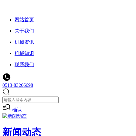
网站首页
关于我们
机械资讯
机械知识
联系我们
0513-83266698
确认
新闻动态