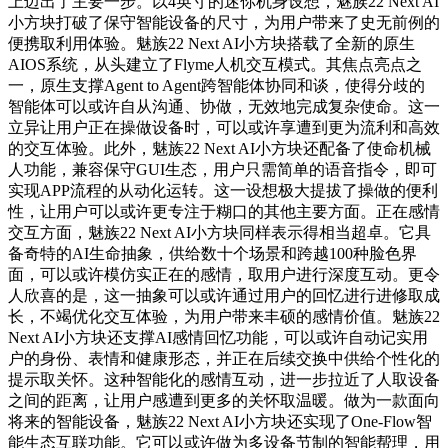
上迈出了主要一步。以4英寸的迷你机身设想，魅族22 Next AI
小方块打破了保守智能设备的尺寸，为用户带来了史无前例的
便携取利用体验。魅族22 Next AI小方块搭载了全新的原生
AIOS系统，从头建立了Flyme人机交互模式。其焦点亮点之
一，原生支撑Agent to Agent跨智能体协同和谈，使得分歧的
智能体可以或许自从沟通、协做，无效地完成复杂使命。这一
立异让用户正在操做设备时，可以或许享遭到更为流利和高效
的交互体验。此外，魅族22 Next AI小方块还配备了使命机械
人功能，兼容保守GUI生态，用户只需简单的语音指令，即可
实现APP流程的从动化运转。这一设想极大提拔了操做的便利
性，让用户可以或许更专注于糊口的其他主要方面。正在感情
交互方面，魅族22 Next AI小方块同样表示得相当超卓。它具
备奇特的AI生命抽象，供给数十个场景和跨越100种脸色界
面，可以或许模仿实正在的感情，取用户进行深度互动。更令
人欣喜的是，这一抽象可以或许通过用户的回忆进行进修取成
长，不竭优化交互体验，为用户带来丰硕的感情价值。魅族22
Next AI小方块还支撑AI感情回忆功能，可以或许自动记实用
户的身份、表情和健康形态，并正在后续交换中供给个性化的
提示取关怀。这种智能化的感情互动，进一步拉近了人取设备
之间的距离，让用户感遭到更多的关怀取温暖。做为一款面向
将来的智能设备，魅族22 Next AI小方块还实现了One-Flow智
能生态互联功能。它可以或许做为多设备节制的智能帮理，用