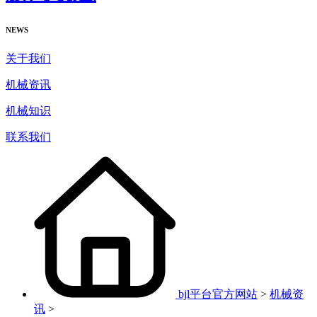
NEWS
关于我们
机械资讯
机械知识
联系我们
bjl平台官方网站
>
机械资
讯
>