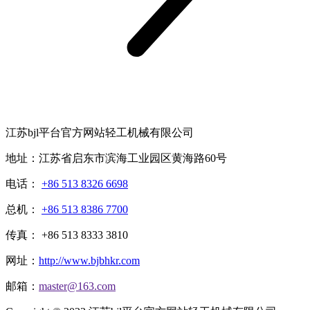
江苏bjl平台官方网站轻工机械有限公司
地址：江苏省启东市滨海工业园区黄海路60号
电话：
+86 513 8326 6698
总机：
+86 513 8386 7700
传真： +86 513 8333 3810
网址：
http://www.bjbhkr.com
邮箱：
master@163.com