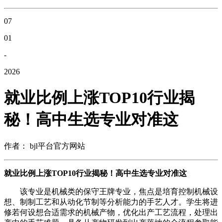
07
01
-
2026
就业比例上涨TOP10行业揭
秘！高中生选专业对准这
作者： bjl平台官方网站
就业比例上涨TOP10行业揭秘！高中生选专业对准这
该专业是机械类的保守王牌专业，焦点是培育控制机械设
想、制制工艺和从动化节制等分析能力的手艺人才。学生将进
修若何设想合适需求的机械产物，优化出产工艺流程，处理出