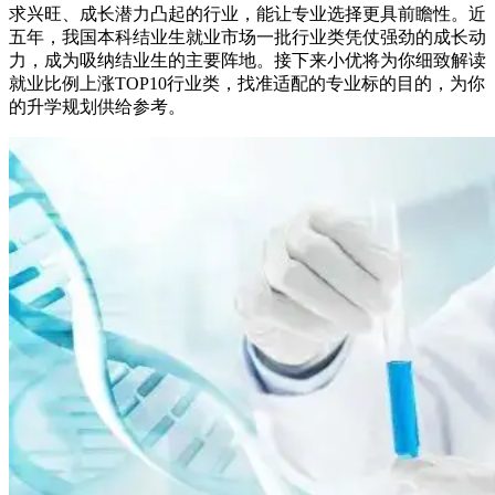
求兴旺、成长潜力凸起的行业，能让专业选择更具前瞻性。近
五年，我国本科结业生就业市场一批行业类凭仗强劲的成长动
力，成为吸纳结业生的主要阵地。接下来小优将为你细致解读
就业比例上涨TOP10行业类，找准适配的专业标的目的，为你
的升学规划供给参考。