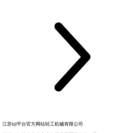
江苏bjl平台官方网站轻工机械有限公司