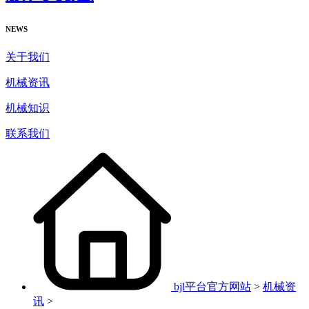
NEWS
关于我们
机械资讯
机械知识
联系我们
bjl平台官方网站
>
机械资
讯
>