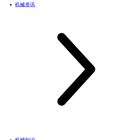
机械资讯
机械知识