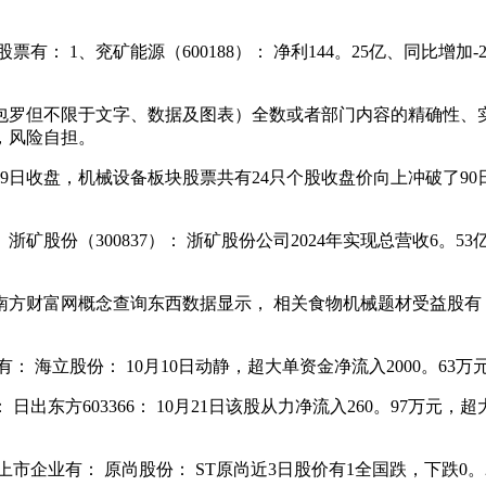
兖矿能源（600188）： 净利144。25亿、同比增加-28。3
罗但不限于文字、数据及图表）全数或者部门内容的精确性、实
，风险自担。
29日收盘，机械设备板块股票共有24只个股收盘价向上冲破了9
（300837）： 浙矿股份公司2024年实现总营收6。53亿，
网概念查询东西数据显示， 相关食物机械题材受益股有 ： 海南椰
立股份： 10月10日动静，超大单资金净流入2000。63万元，
603366： 10月21日该股从力净流入260。97万元，超
： 原尚股份： ST原尚近3日股价有1全国跌，下跌0。26%，2