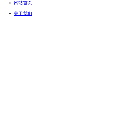
网站首页
关于我们