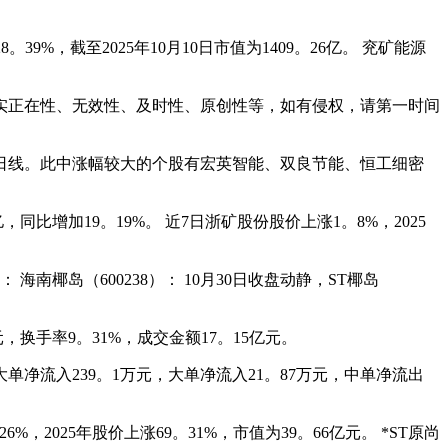
9%，截至2025年10月10日市值为1409。26亿。 兖矿能源
正在性、无效性、及时性、原创性等，如有侵权，请第一时间
0日线。此中涨幅较大的个股有宏英智能、双良节能、恒工细密
同比增加19。19%。 近7日浙矿股份股价上涨1。8%，2025
岛（600238）： 10月30日收盘动静，ST椰岛
换手率9。31%，成交金额17。15亿元。
大单净流入239。1万元，大单净流入21。87万元，中单净流出
025年股价上涨69。31%，市值为39。66亿元。 *ST原尚