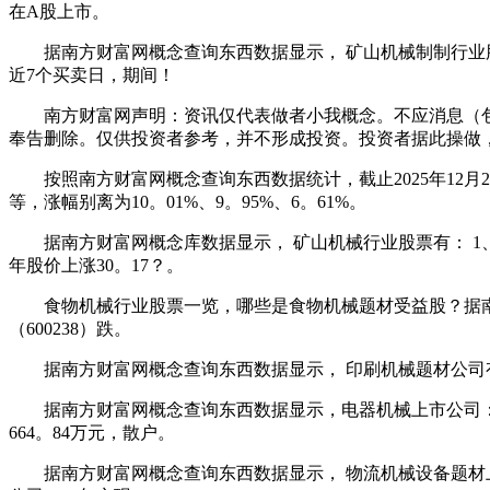
在A股上市。
据南方财富网概念查询东西数据显示， 矿山机械制制行业股票有： 1、
近7个买卖日，期间！
南方财富网声明：资讯仅代表做者小我概念。不应消息（包
奉告删除。仅供投资者参考，并不形成投资。投资者据此操做
按照南方财富网概念查询东西数据统计，截止2025年12月
等，涨幅别离为10。01%、9。95%、6。61%。
据南方财富网概念库数据显示， 矿山机械行业股票有： 1、浙矿股份
年股价上涨30。17？。
食物机械行业股票一览，哪些是食物机械题材受益股？据南方财富
（600238）跌。
据南方财富网概念查询东西数据显示， 印刷机械题材公司有： 海
据南方财富网概念查询东西数据显示，电器机械上市公司： 日出东方
664。84万元，散户。
据南方财富网概念查询东西数据显示， 物流机械设备题材上市企业有