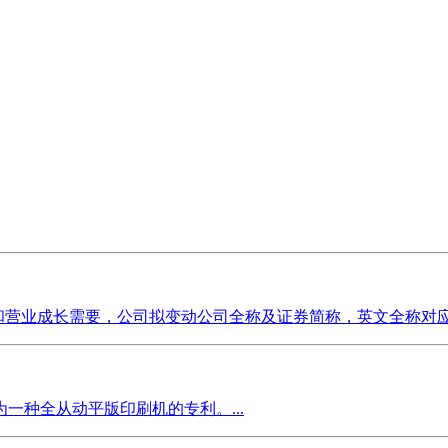
司运营和营业成长需要，公司拟变动公司全称及证券简称，英文全称对
一种全从动平版印刷机的专利。...