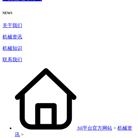
NEWS
关于我们
机械资讯
机械知识
联系我们
bjl平台官方网站
>
机械资
讯
>