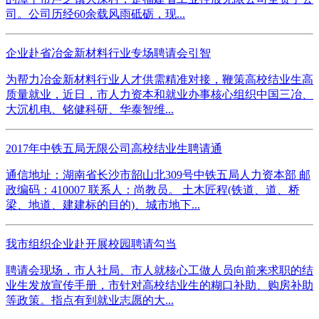
司。公司历经60余载风雨砥砺，现...
企业赴省冶金新材料行业专场聘请会引智
为帮力冶金新材料行业人才供需精准对接，鞭策高校结业生高
质量就业，近日，市人力资本和就业办事核心组织中国三冶、
大沉机电、铭健科研、华泰智维...
2017年中铁五局无限公司高校结业生聘请通
通信地址：湖南省长沙市韶山北309号中铁五局人力资本部 邮
政编码：410007 联系人：尚教员。 土木匠程(铁道、道、桥
梁、地道、建建标的目的)、城市地下...
我市组织企业赴开展校园聘请勾当
聘请会现场，市人社局、市人就核心工做人员向前来求职的结
业生发放宣传手册，市针对高校结业生的糊口补助、购房补助
等政策。指点有到就业志愿的大...