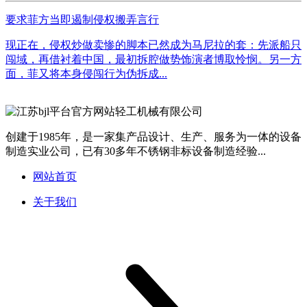
要求菲方当即遏制侵权搬弄言行
现正在，侵权炒做卖惨的脚本已然成为马尼拉的套：先派船只
闯域，再借衬着中国，最初拆腔做势饰演者博取怜悯。另一方
面，菲又将本身侵闯行为伪拆成...
创建于1985年，是一家集产品设计、生产、服务为一体的设备
制造实业公司，已有30多年不锈钢非标设备制造经验...
网站首页
关于我们