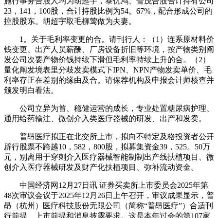
施行事务合股人均为胡超宇，泰优鸿、普茂合股合计持有公司
23，141，100股，合计持股比例为54。67%，配合形成公司的
控股股东。胡超宇取毛柳莺做为夫妻。
1。关于毛利率变更的合。请刊行人：（1）连系原材料价
钱变更、出产人员薪酬、厂房设备折旧等环境，按产物类别阐
发公司次要产物价钱持续下滑但毛利率持续上升的合。（2）
量化阐发境表里分歧发卖模式下IPN、NPN产物发卖单价、毛
利率存正在差别的缘由及合。请保荐机构及申报会计师核查并
颁发明白看法。
公司立异为首、稳健运营的成长，专业处置糖尿病护理、
通用给药输注、微创介入类医疗器械的研发、出产和发卖。
普昂医疗拟正在北交所上市，拟向不特定及格投资者公开
辟行股票不跨越10，582，800股，拟募集资金39，525。50万
元，别离用于穿刺介入医疗器械智能制制出产线扶植项目、微
创介入医疗器械研发及财产化扶植项目、弥补流动资金。
中国经济网12月27日讯 证券买卖所上市委员会2025年第
48次审议会议于2025年12月26日上午召开，审议成果显示，普
昂（杭州）医疗科技股份无限公司（简称“普昂医疗”）合适刊
行前提、上市前提和消息披露要求。这是本年过会的第107家