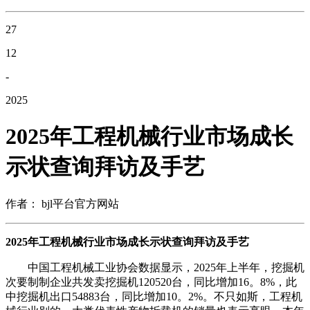
27
12
-
2025
2025年工程机械行业市场成长
示状查询拜访及手艺
作者： bjl平台官方网站
2025年工程机械行业市场成长示状查询拜访及手艺
中国工程机械工业协会数据显示，2025年上半年，挖掘机
次要制制企业共发卖挖掘机120520台，同比增加16。8%，此
中挖掘机出口54883台，同比增加10。2%。不只如斯，工程机