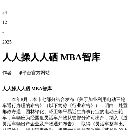
24
12
-
2025
人人操人人硒 MBA智库
作者： bjl平台官方网站
人人操人人硒 MBA智库
本年8月，本市七部分结合发布《关于加业利用电动三轮
车通行办理的布告》（以下简称《行业布告》），明白：处置
邮政寄递、园林绿化、环卫等平易近生办事行业的电动三轮
车，车辆应为经国度灵活车产物从管部分许可出产，纳入《道
灵活车辆出产企业及产物通知布告》，取得《灵活车整车出厂
及格证》，利用纯电驱动，机能合适灵活车平安手艺尺度的正