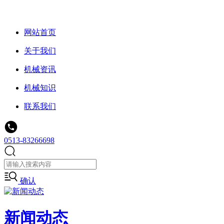
网站首页
关于我们
机械资讯
机械知识
联系我们
0513-83266698
确认
新闻动态