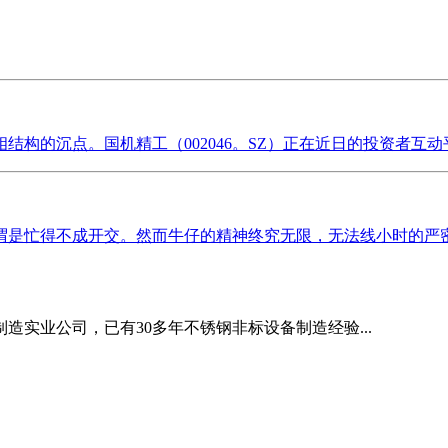
构的沉点。国机精工（002046。SZ）正在近日的投资者互动平
是忙得不成开交。然而牛仔的精神终究无限，无法线小时的严密，
造实业公司，已有30多年不锈钢非标设备制造经验...