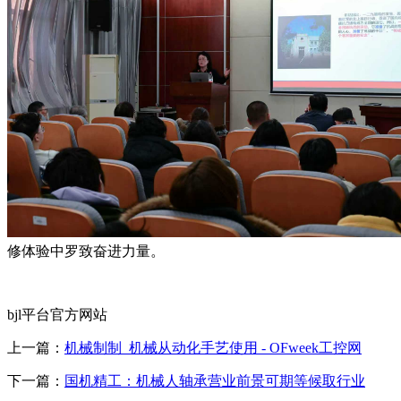
修体验中罗致奋进力量。
bjl平台官方网站
上一篇：
机械制制_机械从动化手艺使用 - OFweek工控网
下一篇：
国机精工：机械人轴承营业前景可期等候取行业