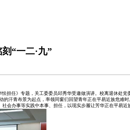
刻“一二·九”
芳华怯担任》专题，关工委委员邱秀华受邀做演讲。校离退休处
九活动的汗青布景为起点，率领同窗们回望青年正在平易近族危难
、社会办事等实践中本事、担任，以现实步履让芳华正在平易近