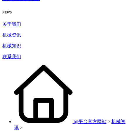
NEWS
关于我们
机械资讯
机械知识
联系我们
bjl平台官方网站
>
机械资
讯
>