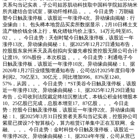
关系勾当记实表，子公司姑苏肌动科技取中国科学院姑苏纳米
所共建结合尝试室，驱动纤维样品 。。。今日走势：万朗磁
塑今日触及涨停板，该股近一年涨停4次。异动缘由揭秘：行
业缘由：1、包头稀本地货品买卖所数据显示，2月10日稀土支
流产物价钱全体上行，氧化镨钕均价上涨5。14万元/吨至85。
02 。。。今日走势：天创时髦今日触及涨停板，该股近一年
涨停13次。异动缘由揭秘：1、据2025年12月27日通知布告，
控股股东泉州禾天及高创拟向安徽先睿投资控股无限公司合计
让渡19。95%股份，本次权益 。。。今日走势：利通电子今
日触及涨停板，该股近一年涨停10次。异动缘由揭秘：1、据
2026年1月27日业绩预增通知布告，公司估计2025年度归母净
利润2。70亿至3。30亿元，同比增加996。83%至1240。
57%，从因 。。。今日走势：*ST美谷今日触及涨停板，该股
近一年涨停13次。异动缘由揭秘：1、据2025年12月29日通知
布告，公司收到法院裁定终结沉整法式，本钱公积金转增股本
10。25亿股已完成，总股本增至17。87亿股 。。。今日走
势：控股今日触及涨停板，该股近一年涨停2次。异动缘由揭
秘：1、据2025年3月31日投资者关系勾当记实表，控股孙公司
紫星已摆设7个智算核心，算力租赁订单集中正在互联网、金
融、 。。。今日走势：金时科技今日触及涨停板，该股近一
年涨停26次。异动缘由揭秘：1、据2024年年报，公司从营已