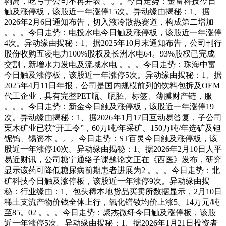
剥离，吃亏子公司不再并表 。。。今日走势：金富科技今日
触及涨停板，该股近一年涨停15次。异动缘由揭秘：1、据
2026年2月6日通知布告，切入液冷散热赛道，构成第二增加
。。。今日走势：电投水电今日触及涨停板，该股近一年涨停
4次。异动缘由揭秘：1、据2025年10月末通知布告，公司刊行
股份收购五凌电力100%股权及长洲水电64。93%股权已完成
交割，新增水力发电及流域水电 。。。今日走势：珠海中富
今日触及涨停板，该股近一年涨停5次。异动缘由揭秘：1、据
2025年4月11日年报，公司是国内规模前列的饮料包拆及OEM
代工企业，具有完整PET瓶、瓶胚、标签、薄膜财产链，服
。。。今日走势：新金今日触及涨停板，该股近一年涨停19
次。异动缘由揭秘：1、据2026年1月17日互动易答复，子公司
栗木矿业已获“开工令”，60万吨/年采矿、150万吨/年选矿及钽
铌钨、锡资本 。。。今日走势：ST百灵今日触及涨停板，该
股近一年涨停10次。异动缘由揭秘：1、据2026年2月10日人平
易近财讯，公司糖宁通络子课题论文正在《西医》发布，研究
显示该药可降低糖尿病前期患者进展为2 。。。今日走势：北
矿科技今日触及涨停板，该股近一年涨停9次。异动缘由揭
秘：行业缘由：1、包头稀本地货品买卖所数据显示，2月10日
稀土支流产物价钱全体上行，氧化镨钕均价上涨5。14万元/吨
至85。02 。。。今日走势：聚杰微纤今日触及涨停板，该股
近一年涨停5次。异动缘由揭秘：1、据2026年1月21日投资者