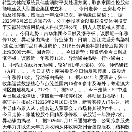
转型为储能系统及储能消防平安处理方案，取多家国企控股储
能电坐及大型国企集团成立和 。。。今日走势：三房巷今日
触及涨停板，该股近一年涨停13次。异动缘由揭秘：1、据
2025年6月25日通知布告，公司参投基金以股权投资体例投资
于安徽聆动通用机械人科技无限公司，切入人形机械人赛道。
2 。。。今日走势：吉华集团今日触及涨停板，该股近一年涨
停11次。异动缘由揭秘：行业缘由：日前，浙江龙盛分离染料
(焦点股)部门品种再度调价，2月8日分离染料黑报价近期累计
上涨5000元/吨。因近期 。。。今日走势：翔鹭钨业今日触及
涨停板，该股近一年涨停11次。异动缘由揭秘：行业缘由：
1、中钨正在线万元/标吨，较岁首年月涨48。9%。仲钨酸铵
（APT 。。。今日走势：南兴股份今日触及涨停板，该股近
一年涨停14次。异动缘由揭秘：1、据2024年年度演讲，独一
收集运营数据核心节点笼盖国内16省30多市及海外，粤港澳大
湾区自建机柜4，712个。2、据202 。。。今日走势：ST中迪
今日触及涨停板，该股近一年涨停61次。异动缘由揭秘：1、
据证券时报e公司2026年2月10日报道，新晋实控人门洪达、携
半导体布景入从，提名进入董事会，市场将其视为“半 。。。
今日走势：豫能控股今日触及涨停板，该股近一年涨停7次。
异动缘由揭秘：1、据2026年2月11日通知布告，公司拟参股先
天年力并以先天年力为收购从体收购郑州合盈控股权，结构数