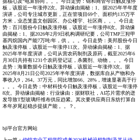
据核心及“电算协同 。。。今日走势：锦和商管今日触及涨停
板，该股近一年涨停2次。异动缘由揭秘：1、据2025年半年度
演讲，公司专注城市更新，正在管项目69个、面积约135万平
方米，业态笼盖文创园区、办公楼宇、社区商 。。。今日走
势：百川股份今日触及涨停板，该股近一年涨停8次。异动缘
由揭秘：1、据2026年2月9日机构调研纪要，公司TMP三羟甲
基丙烷国内产能7万吨/年，供 。。。今日走势：美邦股份今日
触及涨停板，该股近一年涨停11次。异动缘由揭秘：1、据
2025年半年度演讲，公司从营农药制剂及原药，截至2025年6
月30日共持有1231个农药登记证，杀菌剂、动物 。。。今日
走势：海量数据今日触及涨停板，该股近一年涨停3次。据
2025年8月21日公司2025年半年度演讲，数据库自从产物和办
事收入9，264。37万元，同比增加66。28%，增速显著高于行
。。。今日走势：中材科技今日触及涨停板，该股近一年涨停
8次。异动缘由揭秘：行业缘由：据财联社，AI芯片需求的迸
发导致T型玻璃纤维布供应趋紧。其次要供应商日东纺打算自
本年岁尾起稳步提拔产能 。。？。
bjl平台官方网站
上一篇：
仲恺农业工程学院成考2026机械设想制制及其从动